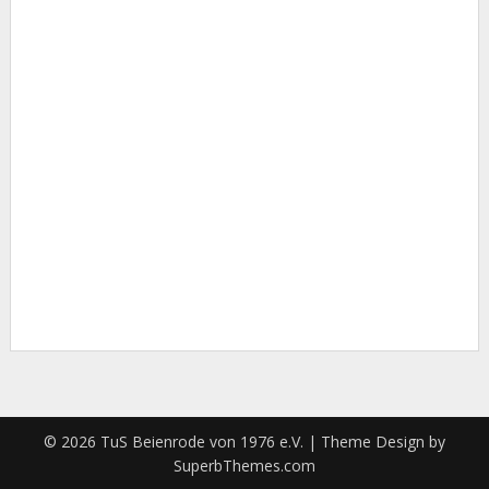
Passwort
Passwort bestätigen
Anmelden
© 2026 TuS Beienrode von 1976 e.V.
| Theme Design by
SuperbThemes.com